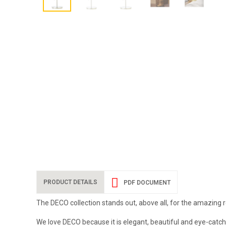
PRODUCT DETAILS
PDF DOCUMENT
The DECO collection stands out, above all, for the amazing re
We love DECO because it is elegant, beautiful and eye-catching,