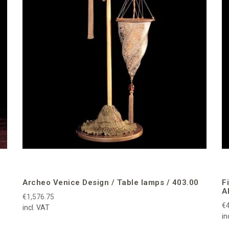
Archeo Venice Design / Table lamps / 403.00
F
A
€1,576.75
€4
incl. VAT
in