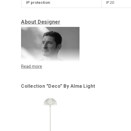
IP protection:
IP 20
About Designer
Collection "Deco" By Alma Light
Cristian Cubiñá
(Barcelona, 1968)
Estudia Diseño Industrial en la Escuela ELISAVA (Escuela Un
sociedad familiar “Hustadt Iluminación”.
Durante los primeros años asume las responsabilidades Je