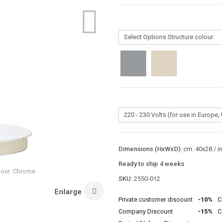
Dimensions (HxWxD):
cm: 40x28 / i
Ready to ship 4 weeks
olour: Chrome
SKU:
2550-012
Enlarge
Private customer discount
-10%
C
Company Discount
-15%
C