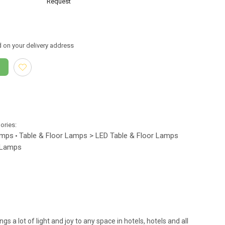
Request
 on your delivery address
gories:
amps
Table & Floor Lamps > LED Table & Floor Lamps
•
e Lamps
gs a lot of light and joy to any space in hotels, hotels and all