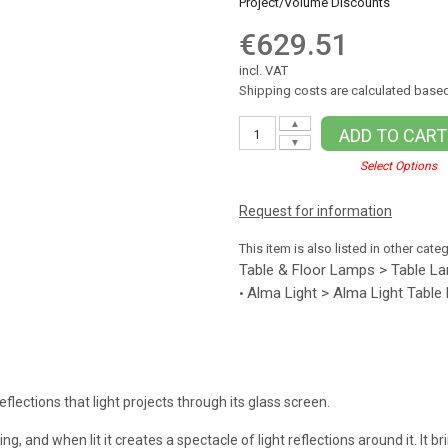
Project/Volume Discounts
€629.51
incl. VAT
Shipping costs are calculated based
▲
ADD TO CART
▼
Select Options
Request for information
This item is also listed in other cate
Table & Floor Lamps > Table L
Alma Light > Alma Light Tabl
•
flections that light projects through its glass screen.
 and when lit it creates a spectacle of light reflections around it. It brin