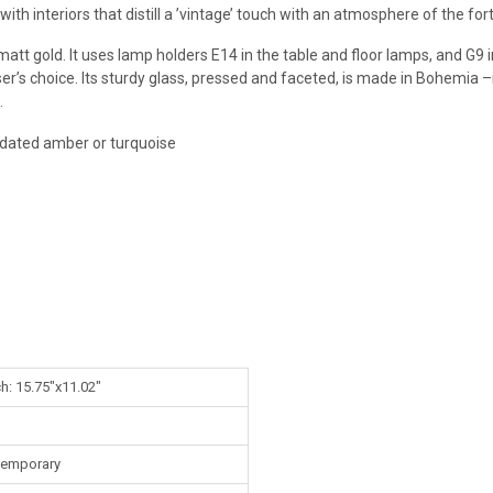
with interiors that distill a ’vintage’ touch with an atmosphere of the fort
matt gold. It uses lamp holders E14 in the table and floor lamps, and G9 i
er’s choice. Its sturdy glass, pressed and faceted, is made in Bohemia –i
.
adated amber or turquoise
ch: 15.75"x11.02"
temporary