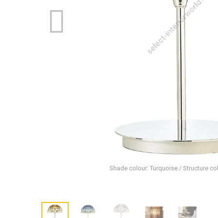
Shade colour: Turquoise / Structure c