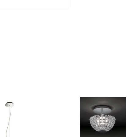
iversitaria de Diseño e Ingeniería) de Barcelona y una vez finaliza su f
fe de Producto. En 2003, momento en que la compañía crea la marca A