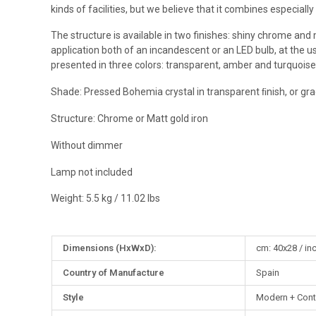
kinds of facilities, but we believe that it combines especially 
The structure is available in two finishes: shiny chrome and 
application both of an incandescent or an LED bulb, at the us
presented in three colors: transparent, amber and turquoise
Shade: Pressed Bohemia crystal in transparent ﬁnish, or gr
Structure: Chrome or Matt gold iron
Without dimmer
Lamp not included
Weight: 5.5 kg / 11.02 lbs
More
Dimensions (HxWxD):
cm: 40x28 / in
Information
Country of Manufacture
Spain
Style
Modern + Con