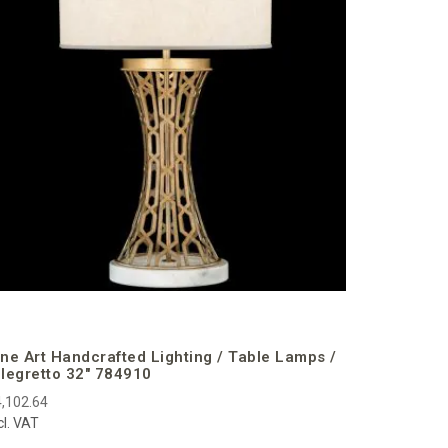
Allegrett
€2,985.95
incl. VAT
ine Art Handcrafted Lighting / Table Lamps /
llegretto 32″ 784910
,102.64
cl. VAT