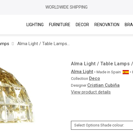
WORLDWIDE SHIPPING
LIGHTING
FURNITURE
DECOR
RENOVATION
BRA
Lamps
Alma Light / Table Lamps / Deco LED 2550
Alma Light / Table Lamps 
Alma Light
• Made in
Spain
•
Deco
Collection
Cristian Cubiña
Designer
View product details